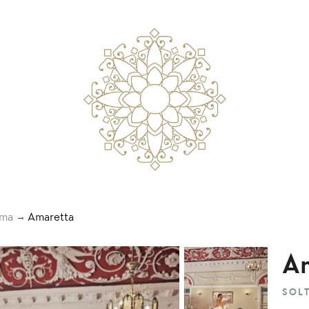
ima
Amaretta
A
SOL