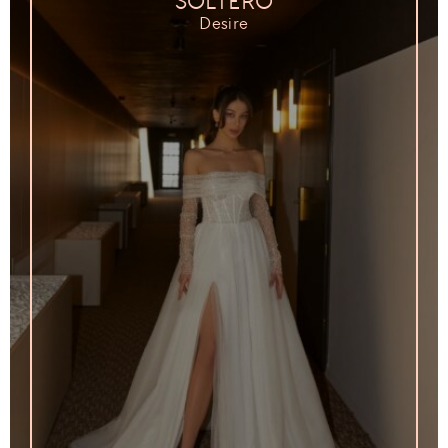
SOLTERO
Desire