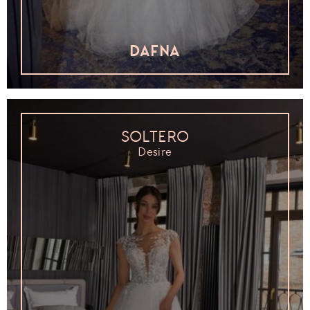
DAFNA
SOLTERO
Desire