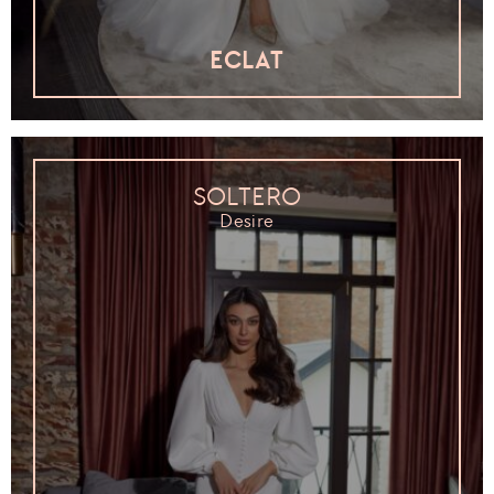
ECLAT
SOLTERO
Desire