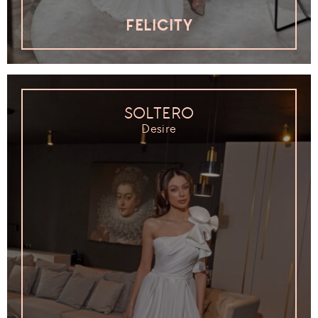
FELICITY
SOLTERO
Desire