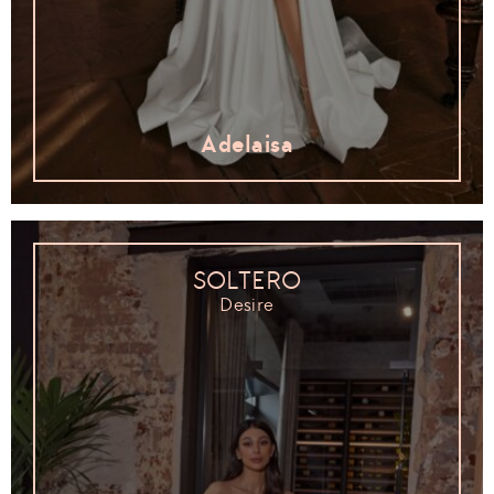
Adelaisa
SOLTERO
Desire