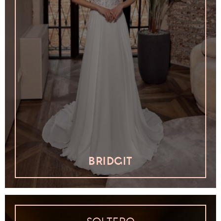
BRIDGIT