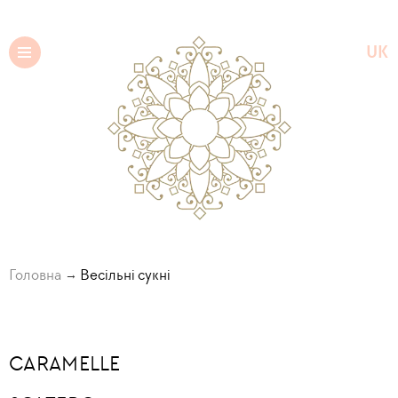
UK
EN
Головна
Весільні сукні
CARAMELLE