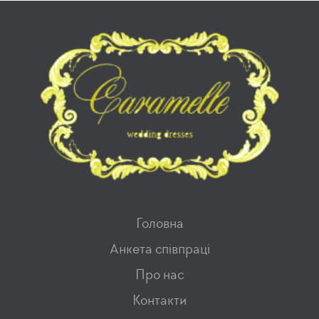
Головна
Анкета співпраці
Про нас
Контакти