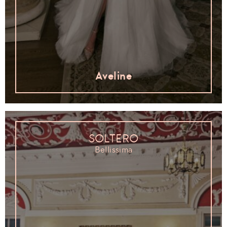
Aveline
SOLTERO
Bellissima