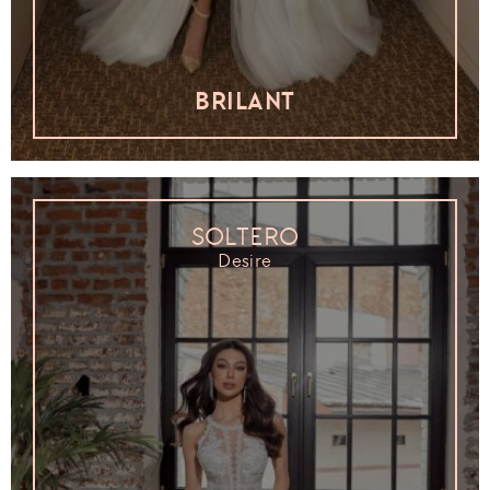
BRILANT
SOLTERO
Desire