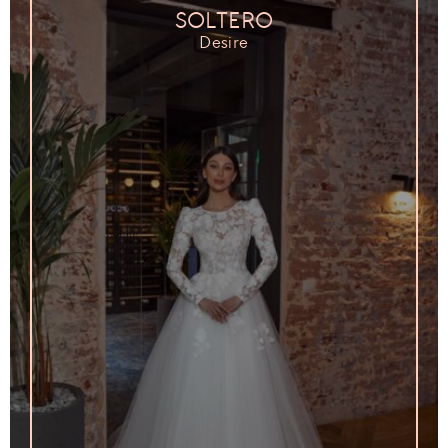
SOLTERO
Desire